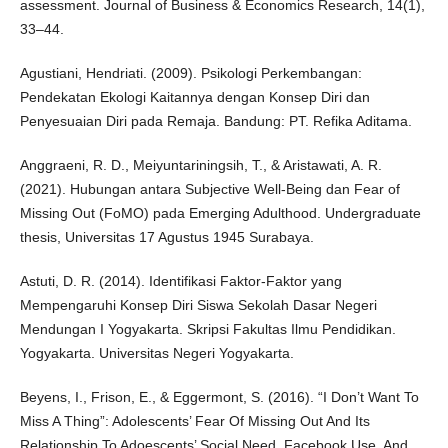
assessment. Journal of Business & Economics Research, 14(1),
33–44.
Agustiani, Hendriati. (2009). Psikologi Perkembangan:
Pendekatan Ekologi Kaitannya dengan Konsep Diri dan
Penyesuaian Diri pada Remaja. Bandung: PT. Refika Aditama.
Anggraeni, R. D., Meiyuntariningsih, T., & Aristawati, A. R.
(2021). Hubungan antara Subjective Well-Being dan Fear of
Missing Out (FoMO) pada Emerging Adulthood. Undergraduate
thesis, Universitas 17 Agustus 1945 Surabaya.
Astuti, D. R. (2014). Identifikasi Faktor-Faktor yang
Mempengaruhi Konsep Diri Siswa Sekolah Dasar Negeri
Mendungan I Yogyakarta. Skripsi Fakultas Ilmu Pendidikan.
Yogyakarta. Universitas Negeri Yogyakarta.
Beyens, I., Frison, E., & Eggermont, S. (2016). “I Don’t Want To
Miss A Thing”: Adolescents’ Fear Of Missing Out And Its
Relationship To Adoescents’ Social Need, Facebook Use, And