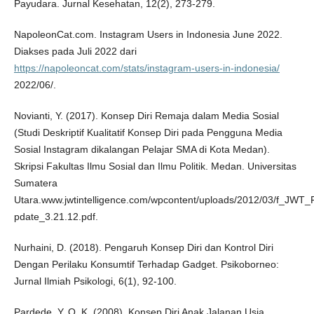
Payudara. Jurnal Kesehatan, 12(2), 273-279.
NapoleonCat.com. Instagram Users in Indonesia June 2022.
Diakses pada Juli 2022 dari
https://napoleoncat.com/stats/instagram-users-in-indonesia/
2022/06/.
Novianti, Y. (2017). Konsep Diri Remaja dalam Media Sosial
(Studi Deskriptif Kualitatif Konsep Diri pada Pengguna Media
Sosial Instagram dikalangan Pelajar SMA di Kota Medan).
Skripsi Fakultas Ilmu Sosial dan Ilmu Politik. Medan. Universitas
Sumatera
Utara.www.jwtintelligence.com/wpcontent/uploads/2012/03/f_JW
pdate_3.21.12.pdf.
Nurhaini, D. (2018). Pengaruh Konsep Diri dan Kontrol Diri
Dengan Perilaku Konsumtif Terhadap Gadget. Psikoborneo:
Jurnal Ilmiah Psikologi, 6(1), 92-100.
Pardede, Y. O. K. (2008). Konsep Diri Anak Jalanan Usia