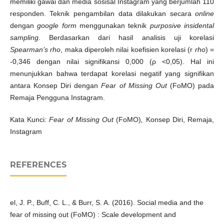
memiliki gawai dan media sosisal Instagram yang berjumlah 110
responden. Teknik pengambilan data dilakukan secara
online
dengan
google form
menggunakan teknik
purposive insidental
sampling
. Berdasarkan dari hasil analisis uji korelasi
Spearman’s rho
, maka diperoleh nilai koefisien korelasi (r
rho
) =
-0,346 dengan nilai signifikansi 0,000 (ρ <0,05). Hal ini
menunjukkan bahwa terdapat korelasi negatif yang signifikan
antara Konsep Diri dengan
Fear of Missing Out
(FoMO) pada
Remaja Pengguna Instagram.
Kata Kunci
: Fear of Missing Out
(FoMO)
,
Konsep Diri, Remaja,
Instagram
REFERENCES
el, J. P., Buff, C. L., & Burr, S. A. (2016). Social media and the
fear of missing out (FoMO) : Scale development and