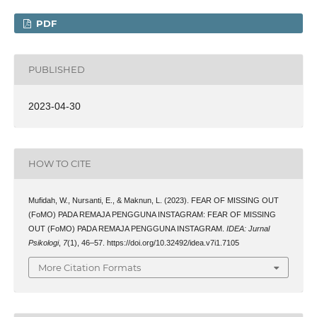
PDF
PUBLISHED
2023-04-30
HOW TO CITE
Mufidah, W., Nursanti, E., & Maknun, L. (2023). FEAR OF MISSING OUT
(FoMO) PADA REMAJA PENGGUNA INSTAGRAM: FEAR OF MISSING
OUT (FoMO) PADA REMAJA PENGGUNA INSTAGRAM.
IDEA: Jurnal
Psikologi
,
7
(1), 46–57. https://doi.org/10.32492/idea.v7i1.7105
More Citation Formats